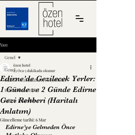
Yazı
Genel
özen hotel
Genel
23 Oca
3 dakikada okunur
Edirne’de Gezilecek Yerler:
Edirne Gezi Rehberi | Özen Hotel
1 Günde ve 2 Günde Edirne
Edirne Özen Hotel
Gezi Rehberi (Haritalı
Edirne Etkinlikler
Anlatım)
Güncelleme tarihi:
6 Mar
Edirne’ye Gelmeden Önce 