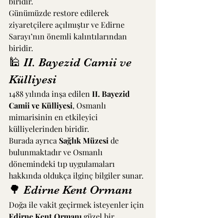
biridir.
Günümüzde restore edilerek 
ziyaretçilere açılmıştır ve Edirne 
Sarayı’nın önemli kalıntılarından 
biridir.
🕌 II. Bayezid Camii ve 
Külliyesi
1488 yılında inşa edilen 
II. Bayezid 
Camii ve Külliyesi
, Osmanlı 
mimarisinin en etkileyici 
külliyelerinden biridir.
Burada ayrıca 
Sağlık Müzesi
 de 
bulunmaktadır ve Osmanlı 
dönemindeki tıp uygulamaları 
hakkında oldukça ilginç bilgiler sunar.
🌳 Edirne Kent Ormanı
Doğa ile vakit geçirmek isteyenler için 
Edirne Kent Ormanı
 güzel bir 