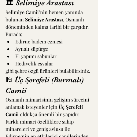
🏛 Selimiye Arastası
Selimiye Camii’nin hemen yanında 
bulunan 
Selimiye Arastası
, Osmanlı 
döneminden kalma tarihi bir çarşıdır.
Burada;
Edirne badem ezmesi
Aynalı süpürge
El yapımı sabunlar
Hediyelik eşyalar
gibi şehre özgü ürünleri bulabilirsiniz.
🕌 Üç Şerefeli (Burmalı) 
Camii
Osmanlı mimarisinin gelişim sürecini 
anlamak isteyenler için 
Üç Şerefeli 
Camii
 oldukça önemli bir yapıdır.
Farklı mimari özelliklere sahip 
minareleri ve geniş avlusu ile 
Edirne’nin en etkileyici camilerinden 