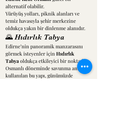
alternatif olabilir.
Yürüyüş yolları, piknik alanları ve 
temiz havasıyla şehir merkezine 
oldukça yakın bir dinlenme alanıdır.
🌄 Hıdırlık Tabya
Edirne’nin panoramik manzarasını 
görmek isteyenler için 
Hıdırlık 
Tabya
 oldukça etkileyici bir noktadır.
Osmanlı döneminde savunma amaçlı 
kullanılan bu yapı, günümüzde 
ziyaretçilere hem tarihi hem de 
manzara deneyimi sunmaktadır.
💜 Lavanta Tarlası 
(Sezonluk)
Yaz aylarında Edirne’ye gelirseniz 
Lavanta Tarlası
 da ziyaret edilebilecek 
keyifli noktalardan biridir.