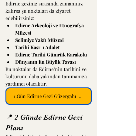
Edirne geziniz sırasında zamanınız 
kalırsa şu noktaları da ziyaret 
edebilirsiniz:
Edirne Arkeoloji ve Etnografya 
Müzesi
Selimiye Vakfı Müzesi
Tarihi Kasr-ı Adalet
Edirne Tarihi Gümrük Karakolu
Dünyanın En Büyük Tavası
Bu noktalar da Edirne’nin tarihini ve 
kültürünü daha yakından tanımanıza 
yardımcı olacaktır.
1.Gün Edirne Gezi Güzergahı > GOOGLE HARİTALAR
📍 2 Günde Edirne Gezi 
Planı