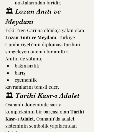
noktalarından biridir.
🏛 Lozan Anıtı ve 
Meydanı
Eski Tren Garı’na oldukça yakın olan 
Lozan Anıtı ve Meydanı
, Türkiye 
Cumhuriyeti’nin diplomasi tarihini 
simgeleyen önemli bir anıttır.
Anıtın üç sütunu;
bağımsızlık
barış
egemenlik
kavramlarını temsil eder.
🏛 Tarihi Kasr-ı Adalet
Osmanlı döneminde saray 
kompleksinin bir parçası olan 
Tarihi 
Kasr-ı Adalet
, Osmanlı’da adalet 
sisteminin sembolik yapılarından 