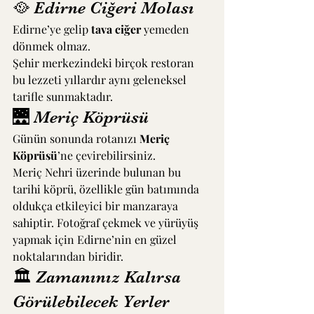
🥘 Edirne Ciğeri Molası
Edirne’ye gelip 
tava ciğer
 yemeden 
dönmek olmaz.
Şehir merkezindeki birçok restoran 
bu lezzeti yıllardır aynı geleneksel 
tarifle sunmaktadır.
🌉 Meriç Köprüsü
Günün sonunda rotanızı 
Meriç 
Köprüsü
’ne çevirebilirsiniz.
Meriç Nehri üzerinde bulunan bu 
tarihi köprü, özellikle gün batımında 
oldukça etkileyici bir manzaraya 
sahiptir. Fotoğraf çekmek ve yürüyüş 
yapmak için Edirne’nin en güzel 
noktalarından biridir.
🏛 Zamanınız Kalırsa 
Görülebilecek Yerler