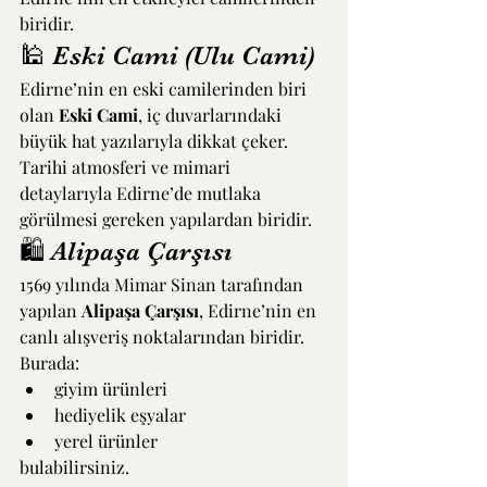
biridir.
🕌 Eski Cami (Ulu Cami)
Edirne’nin en eski camilerinden biri 
olan 
Eski Cami
, iç duvarlarındaki 
büyük hat yazılarıyla dikkat çeker.
Tarihi atmosferi ve mimari 
detaylarıyla Edirne’de mutlaka 
görülmesi gereken yapılardan biridir.
🛍 Alipaşa Çarşısı
1569 yılında Mimar Sinan tarafından 
yapılan 
Alipaşa Çarşısı
, Edirne’nin en 
canlı alışveriş noktalarından biridir.
Burada:
giyim ürünleri
hediyelik eşyalar
yerel ürünler
bulabilirsiniz.