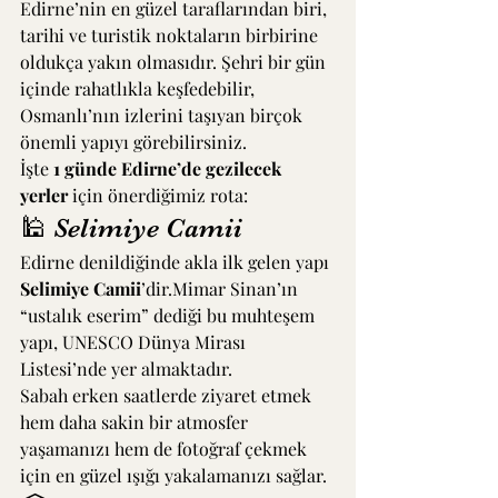
Edirne’nin en güzel taraflarından biri, 
tarihi ve turistik noktaların birbirine 
oldukça yakın olmasıdır. Şehri bir gün 
içinde rahatlıkla keşfedebilir, 
Osmanlı’nın izlerini taşıyan birçok 
önemli yapıyı görebilirsiniz.
İşte 
1 günde Edirne’de gezilecek 
yerler
 için önerdiğimiz rota:
🕌 Selimiye Camii
Edirne denildiğinde akla ilk gelen yapı 
Selimiye Camii
’dir.Mimar Sinan’ın 
“ustalık eserim” dediği bu muhteşem 
yapı, UNESCO Dünya Mirası 
Listesi’nde yer almaktadır.
Sabah erken saatlerde ziyaret etmek 
hem daha sakin bir atmosfer 
yaşamanızı hem de fotoğraf çekmek 
için en güzel ışığı yakalamanızı sağlar.