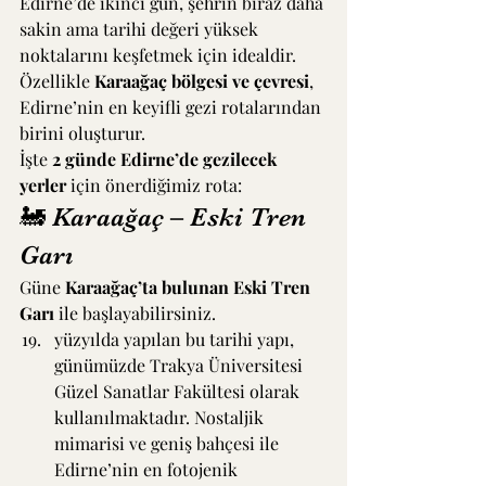
Edirne’de ikinci gün, şehrin biraz daha 
sakin ama tarihi değeri yüksek 
noktalarını keşfetmek için idealdir. 
Özellikle 
Karaağaç bölgesi ve çevresi
, 
Edirne’nin en keyifli gezi rotalarından 
birini oluşturur.
İşte 
2 günde Edirne’de gezilecek 
yerler
 için önerdiğimiz rota:
🚂 Karaağaç – Eski Tren 
Garı
Güne 
Karaağaç’ta bulunan Eski Tren 
Garı
 ile başlayabilirsiniz.
yüzyılda yapılan bu tarihi yapı, 
günümüzde Trakya Üniversitesi 
Güzel Sanatlar Fakültesi olarak 
kullanılmaktadır. Nostaljik 
mimarisi ve geniş bahçesi ile 
Edirne’nin en fotojenik 