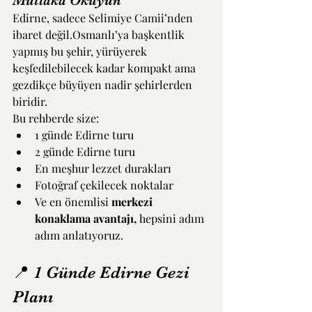
Mutlaka Okuyun
Edirne, sadece Selimiye Camii’nden 
ibaret değil.Osmanlı’ya başkentlik 
yapmış bu şehir, yürüyerek 
keşfedilebilecek kadar kompakt ama 
gezdikçe büyüyen nadir şehirlerden 
biridir.
Bu rehberde size:
1 günde Edirne turu
2 günde Edirne turu
En meşhur lezzet durakları
Fotoğraf çekilecek noktalar
Ve en önemlisi 
merkezi 
konaklama avantajı, 
hepsini adım 
adım anlatıyoruz.
📍 1 Günde Edirne Gezi 
Planı