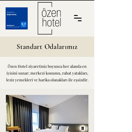
Standart Odalarımız
Özen Hotel ziyaretiniz boyunca her alanda en
iyisini sunar; merkezi konumu, rahat yatakları,
leziz yemekleri ve harika olanakları ile eşsizdir.