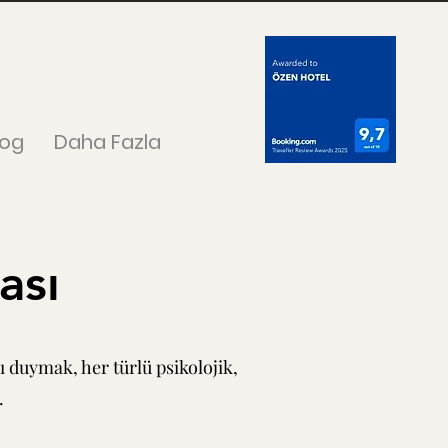
log
Daha Fazla
ası
ı duymak, her türlü psikolojik,
.