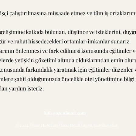
çi çalıştırılmasına müsaade etmez ve tüm iş ortaklarımı
gelişimine katkıda bulunan, düşünce ve isteklerini, duygu
zgür ve rahat hissedecekleri ortamlar/imkanlar sunarız.
arının önlenmesi ve fark edilmesi konusunda eğitimler ve
telerde yetişkin gözetimi altında olduklarından emin olur
nusunda farkındalık yaratmak için eğitimler düzenler ve 
lemlere şahit olduğumuzda öncelikle otel yönetimine bilgi 
an yardım isteriz.
info@ozenhotel.com
©2024, Özen Hotel bir Özen Metal İnşaat Kuruluşudur.