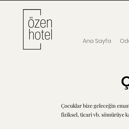
Ana Sayfa
Od
Ç
Çocuklar bize geleceğin emane
fiziksel, ticari vb. sömürüy