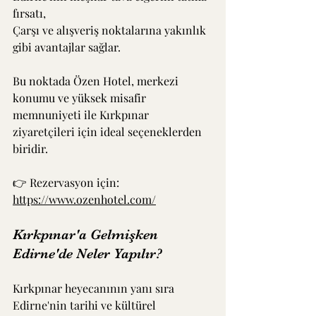
fırsatı,
Çarşı ve alışveriş noktalarına yakınlık 
gibi avantajlar sağlar.
Bu noktada Özen Hotel, merkezi 
konumu ve yüksek misafir 
memnuniyeti ile Kırkpınar 
ziyaretçileri için ideal seçeneklerden 
biridir.
👉 Rezervasyon için: 
https://www.ozenhotel.com/
Kırkpınar'a Gelmişken 
Edirne'de Neler Yapılır?
Kırkpınar heyecanının yanı sıra 
Edirne'nin tarihi ve kültürel 