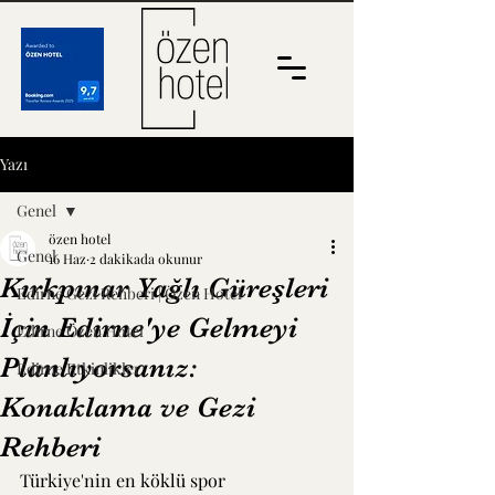
Yazı
Genel
özen hotel
Genel
16 Haz
2 dakikada okunur
Kırkpınar Yağlı Güreşleri
Edirne Gezi Rehberi | Özen Hotel
İçin Edirne'ye Gelmeyi
Edirne Özen Hotel
Planlıyorsanız:
Edirne Etkinlikler
Konaklama ve Gezi
Rehberi
Türkiye'nin en köklü spor 