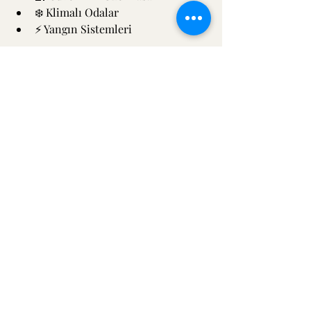
❄️ Klimalı Odalar
⚡ Yangın Sistemleri
Neden Özen Hotel?
Booking: 9.7/10
Otelz: 9.6/10
Hotels: 10/10
Google: 5/5
Etstur: 9.5/10
Yüksek puanlı konuk deneyimleri, 
konforlu ve hijyenik odalar, merkezi 
konum ve profesyonel hizmet anlayışı 
ile Özen Hotel, Edirne’de konaklama 
dendiğinde akla gelen ilk adrestir.
Rezervasyon ve Bilgi:
Telefon:
 +90 (530) 097 68 86
Web:
www.ozenhotel.com
Adres:
 Kocasinan 