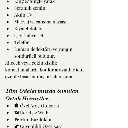
King & Single yatak
Seramik zemin
Akıllı TV
Makyaj ve çalışma masası
Kıyafet dolabı
Çay-kahve seti
Telefon
Duman dedektörü ve yangın 
söndürücü bulunur.
Ailecek veya çoklu kişilik 
konaklamalarda konfor arayanlar için 
özenle tasarlanmış bir alan sunar.
Tüm Odalarımızda Sunulan 
Ortak Hizmetler:
🏨 Özel Araç Otoparkı
📶 Ücretsiz Wi-Fi
🍻 Mini Buzdolabı
🔐 Güvenlikli Özel Kasa