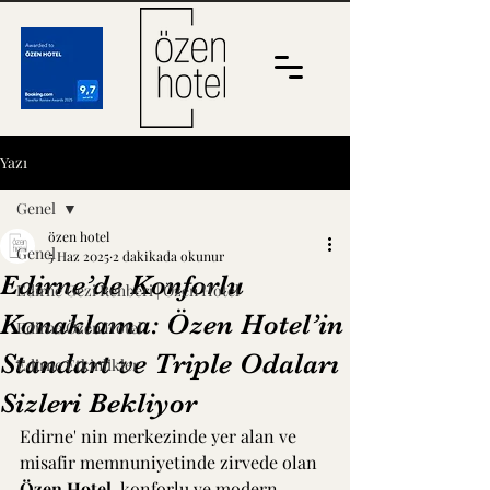
Yazı
Genel
özen hotel
Genel
5 Haz 2025
2 dakikada okunur
Edirne’de Konforlu
Edirne Gezi Rehberi | Özen Hotel
Konaklama: Özen Hotel’in
Edirne Özen Hotel
Standart ve Triple Odaları
Edirne Etkinlikler
Sizleri Bekliyor
Edirne' nin merkezinde yer alan ve 
misafir memnuniyetinde zirvede olan 
Özen Hotel
, konforlu ve modern 