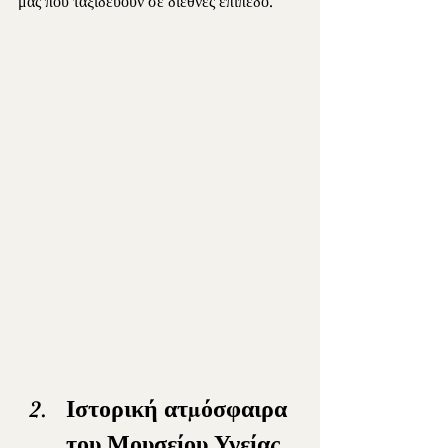
μας που ταξιδεύουν σε διεθνές επίπεδο.
Ιστορική ατμόσφαιρα 
του Μουσείου Υγείας 