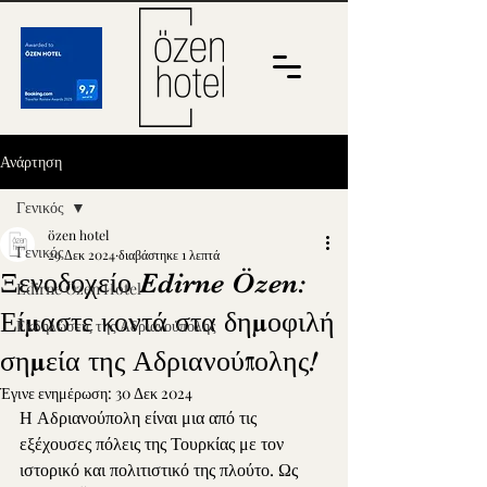
Ανάρτηση
Γενικός
özen hotel
Γενικός
29 Δεκ 2024
διαβάστηκε 1 λεπτά
Ξενοδοχείο Edirne Özen:
Edirne Özen Hotel
Είμαστε κοντά στα δημοφιλή
Εκδηλώσεις της Αδριανούπολης
σημεία της Αδριανούπολης!
Έγινε ενημέρωση:
30 Δεκ 2024
Η Αδριανούπολη είναι μια από τις 
εξέχουσες πόλεις της Τουρκίας με τον 
ιστορικό και πολιτιστικό της πλούτο. Ως 