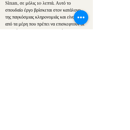
Sinan, σε μόλις 10 λεπτά. Αυτό το 
σπουδαίο έργο βρίσκεται στον κατάλογο 
της παγκόσμιας κληρονομιάς και είναι ένα 
από τα μέρη που πρέπει να επισκεφτούν οι 
επισκέπτες μας. Με τη διαμονή σας στο 
Edirne Özen Hotel, μπορείτε να έχετε 
άνεση και εύκολη πρόσβαση σε σημαντικά 
σημεία της Αδριανούπολης.