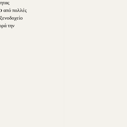
ητας 
0
 από πολλές 
ο ξενοδοχείο 
ρά την 