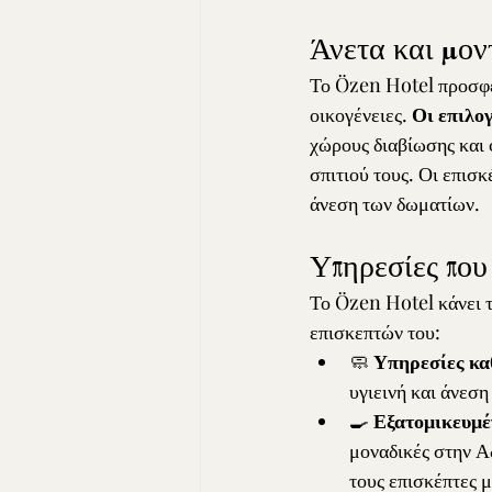
Άνετα και μον
Το Özen Hotel προσφέρ
οικογένειες. 
Οι επιλο
χώρους διαβίωσης και 
σπιτιού τους. Οι επισκ
άνεση των δωματίων.
Υπηρεσίες που 
Το Özen Hotel κάνει τη
επισκεπτών του:
🧼 
Υπηρεσίες κα
υγιεινή και άνεση
🍳 
Εξατομικευμέ
μοναδικές στην Α
τους επισκέπτες μ