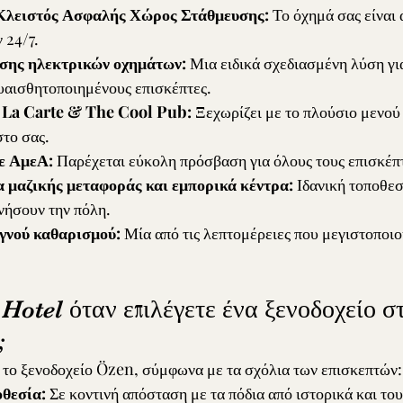
 Κλειστός Ασφαλής Χώρος Στάθμευσης:
 Το όχημά σας είναι 
 24/7.
σης ηλεκτρικών οχημάτων:
 Μια ειδικά σχεδιασμένη λύση γι
υαισθητοποιημένους επισκέπτες.
 La Carte & The Cool Pub:
 Ξεχωρίζει με το πλούσιο μενού
στο σας.
ε ΑμεΑ:
 Παρέχεται εύκολη πρόσβαση για όλους τους επισκέπ
α μαζικής μεταφοράς και εμπορικά κέντρα:
 Ιδανική τοποθεσ
νήσουν την πόλη.
γνού καθαρισμού:
 Μία από τις λεπτομέρειες που μεγιστοποιο
Hotel όταν επιλέγετε ένα ξενοδοχείο σ
;
ε το ξενοδοχείο Özen, σύμφωνα με τα σχόλια των επισκεπτών:
θεσία:
 Σε κοντινή απόσταση με τα πόδια από ιστορικά και του