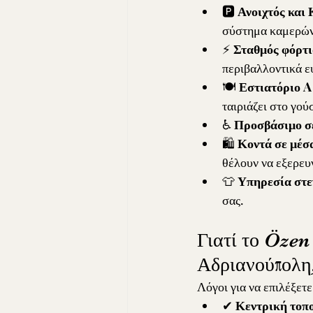
🅿️ 
Ανοιχτός και
σύστημα καμερών
⚡ 
Σταθμός φόρτι
περιβαλλοντικά ε
🍽️ 
Εστιατόριο A
ταιριάζει στο γού
♿ 
Προσβάσιμο σ
🛍️ 
Κοντά σε μέσ
θέλουν να εξερευ
👕 
Υπηρεσία στε
σας.
Γιατί το Özen 
Αδριανούπολη
Λόγοι για να επιλέξετ
✔ 
Κεντρική τοπο