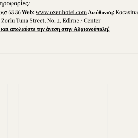
ηροφορίες:
097 68 86 
Web:
www.ozenhotel.com
Διεύθυνση:
 Kocasina
Zorlu Tuna Street, No: 2, Edirne / Center
και απολαύστε την άνεση στην Αδριανούπολη!