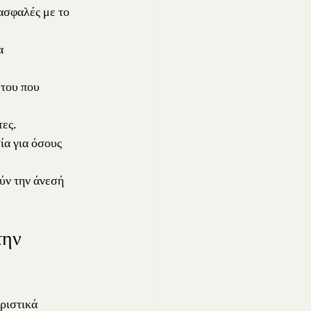
ασφαλές με το 
α 
 του που 
τες.
ία για όσους 
ύν την άνεσή 
την 
ριστικά 