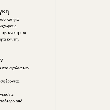
γκη
σο και για 
υρύχωρους 
 την άνεση του 
ητα και την 
ών
α στα σχόλια των 
οσφέροντας 
γεύσεις 
ισσότερο από 