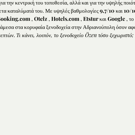
ια την κεντρική του τοποθεσία, αλλά και για την υψηλής ποιότ
ετα καταλύματά του. Με υψηλές βαθμολογίες 
9,7/10
 και 
10/1
Booking.com
 , 
Otelz
 , 
Hotels.com
 , 
Etstur
 και 
Google
 , τ
άμεσα στα κορυφαία ξενοδοχεία στην Αδριανούπολη όσον αφο
επτών. 
Τι κάνει, λοιπόν, το ξενοδοχείο Özen τόσο ξεχωριστό;