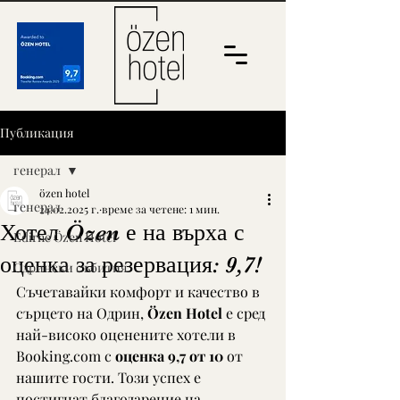
Публикация
генерал
özen hotel
генерал
24.02.2025 г.
време за четене: 1 мин.
Хотел Özen е на върха с
Edirne Özen Hotel
оценка за резервация: 9,7!
Одрински събития
Съчетавайки комфорт и качество в 
сърцето на Одрин, 
Özen Hotel
 е сред 
най-високо оценените хотели в 
Booking.com
 с 
оценка 9,7 от 10
 от 
нашите гости. Този успех е 
постигнат благодарение на 