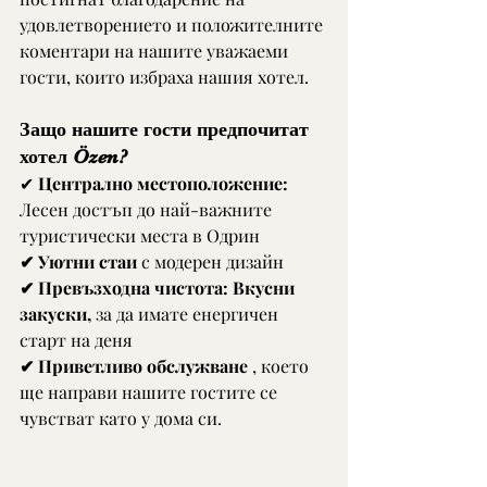
удовлетворението и положителните 
коментари на нашите уважаеми 
гости, които избраха нашия хотел.
Защо нашите гости предпочитат 
хотел Özen?
✔ 
Централно местоположение:
Лесен достъп до най-важните 
туристически места в Одрин 
✔ Уютни стаи
 с модерен дизайн 
✔ Превъзходна чистота:
Вкусни 
закуски,
 за да имате енергичен 
старт на деня 
✔ Приветливо обслужване
 , което 
ще направи нашите гостите се 
чувстват като у дома си.