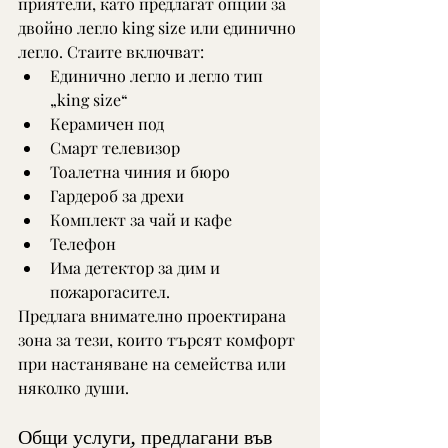
приятели, като предлагат опции за 
двойно легло king size или единично 
легло. Стаите включват:
Единично легло и легло тип 
„king size“
Керамичен под
Смарт телевизор
Тоалетна чиния и бюро
Гардероб за дрехи
Комплект за чай и кафе
Телефон
Има детектор за дим и 
пожарогасител.
Предлага внимателно проектирана 
зона за тези, които търсят комфорт 
при настаняване на семейства или 
няколко души.
Общи услуги, предлагани във 