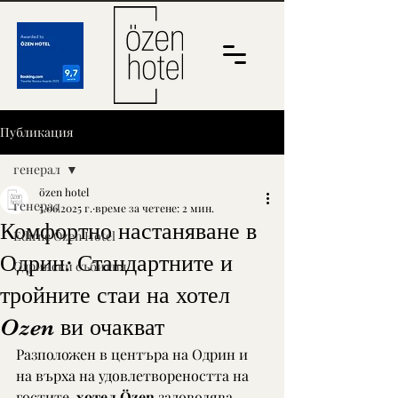
Публикация
генерал
özen hotel
генерал
5.06.2025 г.
време за четене: 2 мин.
Комфортно настаняване в
Edirne Özen Hotel
Одрин: Стандартните и
Одрински събития
тройните стаи на хотел
Ozen ви очакват
Разположен в центъра на Одрин и 
на върха на удовлетвореността на 
гостите, 
хотел Özen
 задоволява 