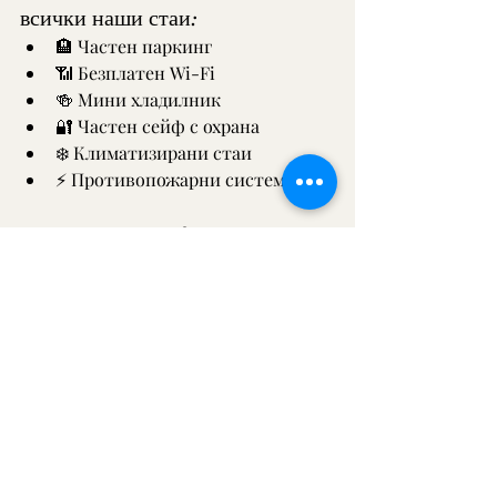
всички наши стаи:
🏨 Частен паркинг
📶 Безплатен Wi-Fi
🍻 Мини хладилник
🔐 Частен сейф с охрана
❄️ Климатизирани стаи
⚡ Противопожарни системи
Защо хотел Озен?
Резервация: 9.7/10
Хотели: 9.6/10
Хотели: 10/10
Google: 5/5
Оценка: 9.5/10
С високо оценените си 
преживявания на гостите, 
комфортните и хигиенични стаи, 
централното си местоположение и 